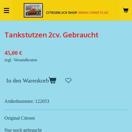
Zum
CITROEN 2CV SHOP
WWW.CVPARTS.DE
Hauptinhalt
springen
Tankstutzen 2cv. Gebraucht
45,00 €
zzgl. Versandkosten
In den Warenkorb
Artikelnummer:
122053
Original Citroen
Nur noch gebraucht