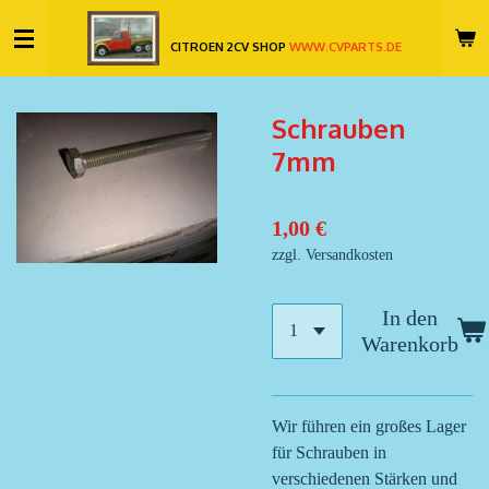
Zum
CITROEN 2CV SHOP
WWW.CVPARTS.DE
Hauptinhalt
springen
Schrauben
7mm
1,00 €
zzgl. Versandkosten
In den
Warenkorb
Wir führen ein großes Lager
für Schrauben in
verschiedenen Stärken und