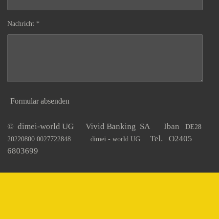
Nachricht *
Formular absenden
© dimei-world UG Vivid Banking SA Iban
DE28
Tel. O2405
20220800 0027722848
dimei - world UG
6803699