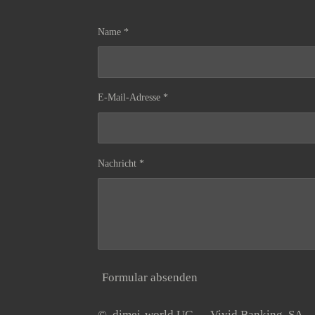
Name *
E-Mail-Adresse *
Nachricht *
Formular absenden
© dimei-world UG Vivid Banking S