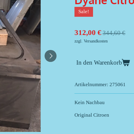
Dyane Citr
Sale!
312,00 €
344,60 €
zzgl. Versandkosten
In den Warenkorb
Artikelnummer:
275061
Kein Nachbau
Original Citroen