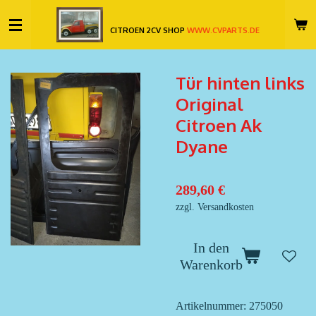
Zum
CITROEN 2CV SHOP
WWW.CVPARTS.DE
Hauptinhalt
springen
Tür hinten links
Original
Citroen Ak
Dyane
289,60 €
zzgl. Versandkosten
In den
Warenkorb
Artikelnummer:
275050