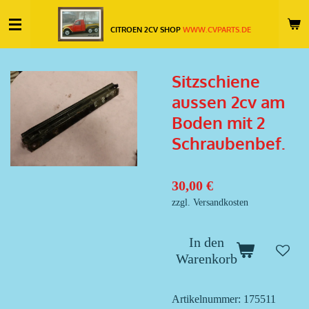
Zum
CITROEN 2CV SHOP
WWW.CVPARTS.DE
Hauptinhalt
springen
Sitzschiene
aussen 2cv am
Boden mit 2
Schraubenbef.
30,00 €
zzgl. Versandkosten
In den
Warenkorb
Artikelnummer:
175511