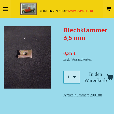
Zum
CITROEN 2CV SHOP
WWW.CVPARTS.DE
Hauptinhalt
springen
Blechklammer
6,5 mm
0,35 €
zzgl. Versandkosten
In den
Warenkorb
Artikelnummer:
200188