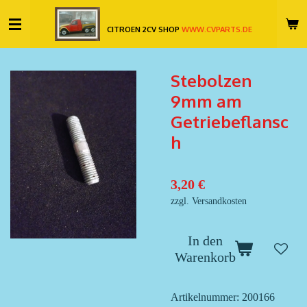
Zum
CITROEN 2CV SHOP
WWW.CVPARTS.DE
Hauptinhalt
springen
Stebolzen
9mm am
Getriebeflansc
h
3,20 €
zzgl. Versandkosten
In den
Warenkorb
Artikelnummer:
200166