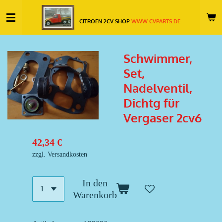
Zum
CITROEN 2CV SHOP
WWW.CVPARTS.DE
Hauptinhalt
springen
Schwimmer,
Set,
Nadelventil,
Dichtg für
Vergaser 2cv6
42,34 €
zzgl. Versandkosten
In den
Warenkorb