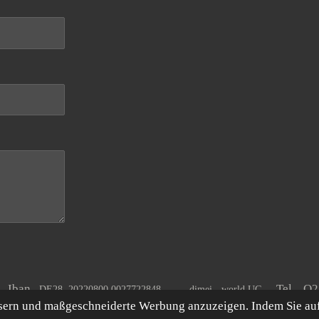
A Iban
Tel. O
DE28 20220800 0027722848
dimei - world UG
ssern und maßgeschneiderte Werbung anzuzeigen. Indem Sie au