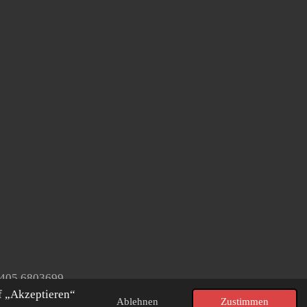
2405 6803699
f „Akzeptieren“
Ablehnen
Zustimmen