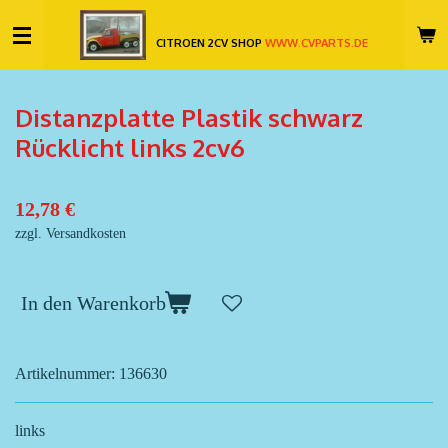
Zum
CITROEN 2CV SHOP
WWW.CVPARTS.DE
Hauptinhalt
springen
Distanzplatte Plastik schwarz
Rücklicht links 2cv6
12,78 €
zzgl. Versandkosten
In den Warenkorb
Artikelnummer:
136630
links