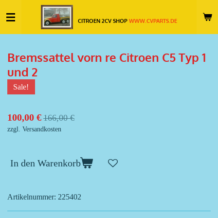
Zum
CITROEN 2CV SHOP
WWW.CVPARTS.DE
Hauptinhalt
springen
Bremssattel vorn re Citroen C5 Typ 1
und 2
Sale!
100,00 €
166,00 €
zzgl. Versandkosten
In den Warenkorb
Artikelnummer:
225402