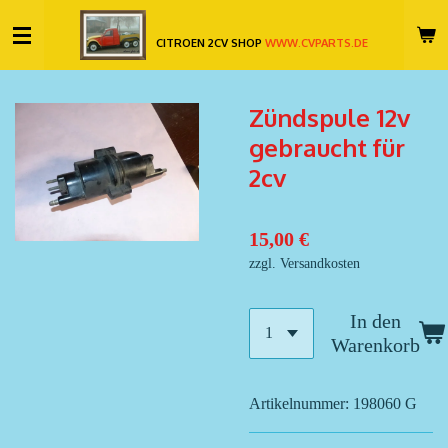
Zum
CITROEN 2CV SHOP
WWW.CVPARTS.DE
Hauptinhalt
springen
Zündspule 12v
gebraucht für
2cv
15,00 €
zzgl. Versandkosten
In den
Warenkorb
Artikelnummer:
198060 G