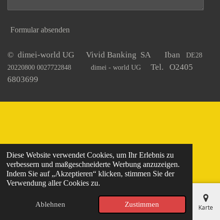
Formular absenden
© dimei-world UG Vivid Banking SA Iban
DE28
Tel. O2405
20220800 0027722848
dimei - world UG
6803699
Diese Website verwendet Cookies, um Ihr Erlebnis zu
verbessern und maßgeschneiderte Werbung anzuzeigen.
Indem Sie auf „Akzeptieren“ klicken, stimmen Sie der
Verwendung aller Cookies zu.
Ablehnen
Zustimmen
E-Mail
Telefon
Karte