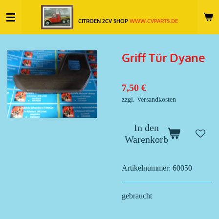
Zum
CITROEN 2CV SHOP
WWW.CVPARTS.DE
Hauptinhalt
springen
Griff Tür Dyane
7,50 €
zzgl. Versandkosten
In den
Warenkorb
Artikelnummer:
60050
gebraucht