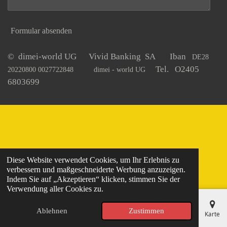
Formular absenden
© dimei-world UG Vivid Banking SA Iban
DE28
Tel. O2405
20220800 0027722848
dimei - world UG
6803699
Diese Website verwendet Cookies, um Ihr Erlebnis zu
verbessern und maßgeschneiderte Werbung anzuzeigen.
Indem Sie auf „Akzeptieren“ klicken, stimmen Sie der
Verwendung aller Cookies zu.
Ablehnen
Zustimmen
E-Mail
Telefon
Karte