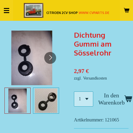
Zum
CITROEN 2CV SHOP
WWW.CVPARTS.DE
Hauptinhalt
springen
Dichtung
Gummi am
Sösselrohr
2,97 €
zzgl. Versandkosten
In den
Warenkorb
Artikelnummer:
121065